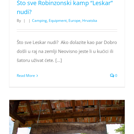
Što sve Robinzonski kamp “Leskar”
nudi?
By
|
|
Camping
,
Equipment
,
Europe
,
Hrvatska
Što sve Leskar nudi? Ako dolazite kao par Dobro
došli u raj na zemlji Neovisno jeste li u kućici ili
šatoru uživat ćete. [...]
Read More
0